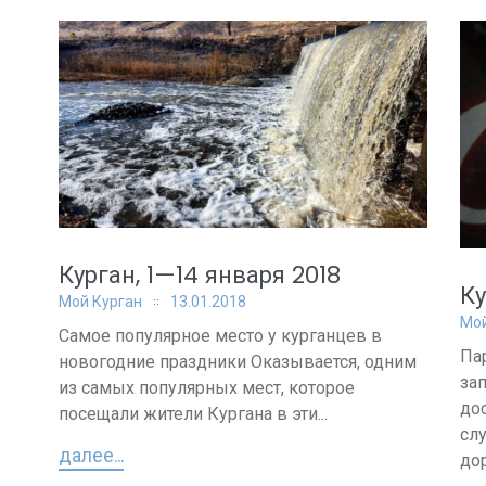
Курган, 1—14 января 2018
Ку
Мой Курган
13.01.2018
Мой
Самое популярное место у курганцев в
Па
новогодние праздники Оказывается, одним
за
из самых популярных мест, которое
до
посещали жители Кургана в эти...
сл
далее...
до