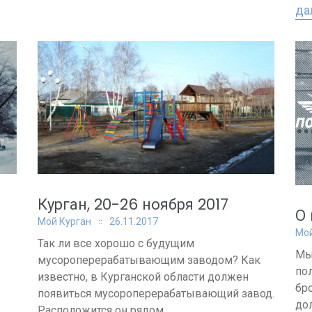
дал
Курган, 20-26 ноября 2017
О
Мой Курган
26.11.2017
Мой
Так ли все хорошо с будущим
Мы
мусороперерабатывающим заводом? Как
по
известно, в Курганской области должен
бр
появиться мусороперерабатывающий завод.
до
Расположится он рядом...