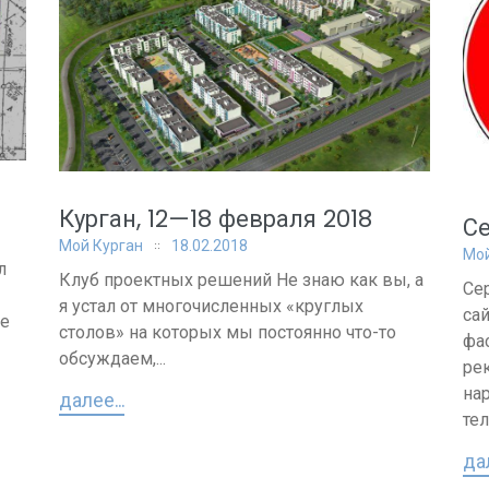
Курган, 12—18 февраля 2018
Се
Мой Курган
18.02.2018
Мой
л
Клуб проектных решений Не знаю как вы, а
Се
я устал от многочисленных «круглых
са
ле
столов» на которых мы постоянно что-то
фа
обсуждаем,...
ре
на
далее...
тел
дал