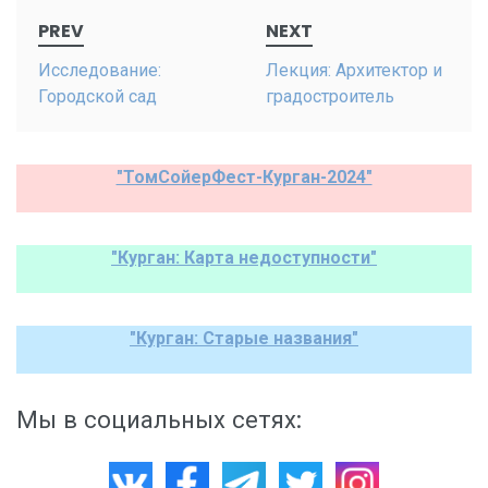
Post
PREV
NEXT
navigation
Исследование:
Лекция: Архитектор и
Городской сад
градостроитель
"ТомСойерФест-Курган-2024"
"Курган: Карта недоступности"
"Курган: Старые названия"
Мы в социальных сетях: