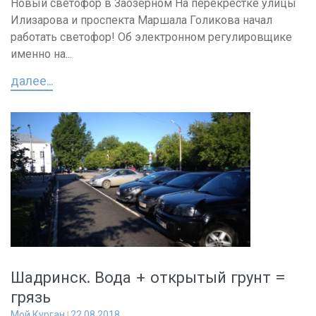
Новый светофор в Заозёрном На перекрёстке улицы
Илизарова и проспекта Маршала Голикова начал
работать светофор! Об электронном регулировщике
именно на...
далее...
Шадринск. Вода + открытый грунт =
грязь
Мой Курган
22.08.2018