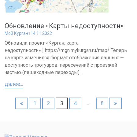
Обновление «Карты недоступности»
Мой Курган
14.11.2022
Обновили проект «Курган: карта
недоступности» | https://mgn.mykurgan.ru/map/ Теперь
на карте изменился формат отображения данных: —
доступность тротуаров, пересечений с проезжей
частью (пешеходные переходы)...
далее...
Пагинация
1
2
3
4
…
8
записей