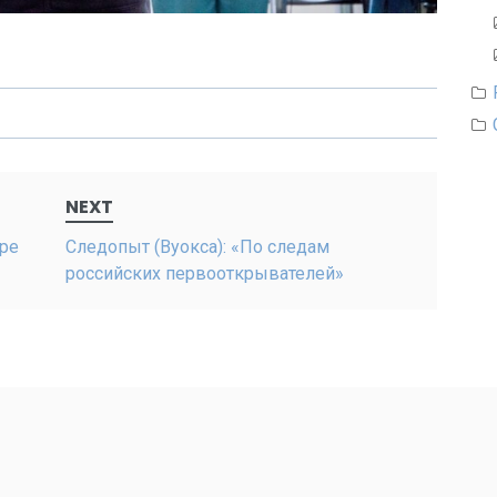
NEXT
аре
Следопыт (Вуокса): «По следам
российских первооткрывателей»