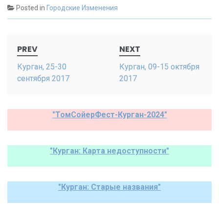
Posted in
Городские Изменения
Post
PREV
NEXT
navigation
Курган, 25-30
Курган, 09-15 октября
сентября 2017
2017
"ТомСойерФест-Курган-2024"
"Курган: Карта недоступности"
"Курган: Старые названия"