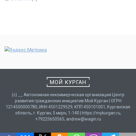
МОЙ КУРГАН
(с) __ Автономная некоммерческая организация Центр
развития гражданских инициатив Мой Курган | ОГРН
1214500000780, ИНН 4501229529, КПП 450101001, Курганская
область, г. Курган, 5 мкрн, 1-140 | https://mykurgan.ru,
+79225650565, andrew@wagin.ru