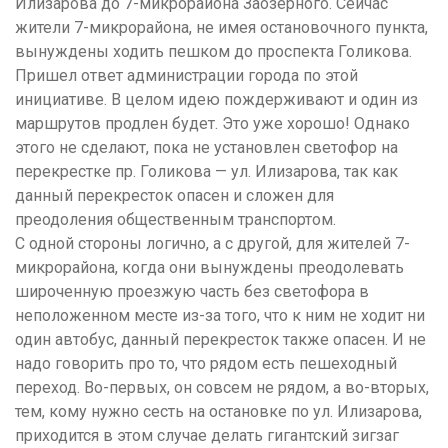
Илизарова до 7-микрорайона Заозерного. Сейчас
жители 7-микрорайона, не имея остановочного пункта,
вынуждены ходить пешком до проспекта Голикова.
Пришел ответ администрации города по этой
инициативе. В целом идею пождерживают и один из
маршрутов продлен будет. Это уже хорошо! Однако
этого не сделают, пока не установлен светофор на
перекрестке пр. Голикова — ул. Илизарова, так как
данный перекресток опасен и сложен для
преодоления общественным транспортом.
С одной стороны логично, а с другой, для жителей 7-
микрорайона, когда они вынуждены преодолевать
широченную проезжую часть без светофора в
неположенном месте из-за того, что к ним не ходит ни
один автобус, данный перекресток также опасен. И не
надо говорить про то, что рядом есть пешеходный
переход. Во-первых, он совсем не рядом, а во-вторых,
тем, кому нужно сесть на остановке по ул. Илизарова,
приходится в этом случае делать гигантский зигзаг