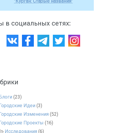
"Курган: Старые названия"
 в социальных сетях:
убрики
Блоги
(23)
Городские Идеи
(3)
Городские Изменения
(52)
Городские Проекты
(16)
Исследования
(6)