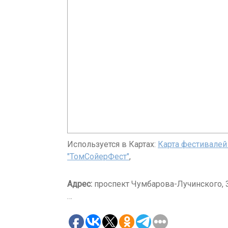
Используется в Картах:
Карта фестивалей
"ТомСойерФест"
,
Адрес:
проспект Чумбарова-Лучинского, 3
…