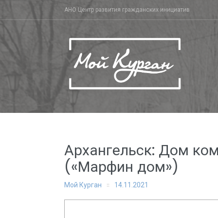
Skip
АНО Центр развития гражданских инициатив
to
content
Архангельск: Дом ко
(«Марфин дом»)
Мой Курган
14.11.2021