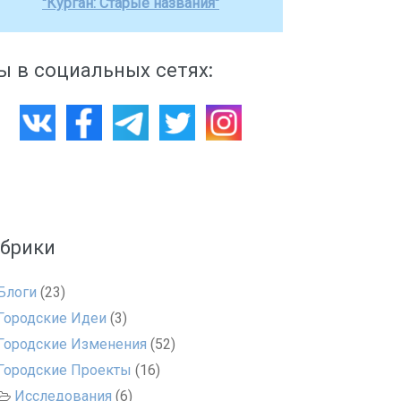
"Курган: Старые названия"
 в социальных сетях:
убрики
Блоги
(23)
Городские Идеи
(3)
Городские Изменения
(52)
Городские Проекты
(16)
Исследования
(6)