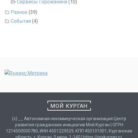
Сервисы Горожанина
(10)
Разное
(39)
События
(4)
МОЙ КУРГАН
(с) __ Автономная некоммерческая организация Центр
развития гражданских инициатив Мой Курган | ОГРН
1214500000780, ИНН 4501229529, КПП 450101001, Курганская
область, г. Курган, 5 мкрн, 1-140 | https://mykurgan.ru,