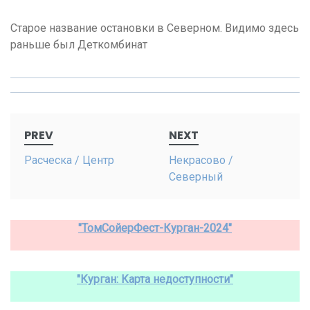
Старое название остановки в Северном. Видимо здесь
раньше был Деткомбинат
Post
PREV
NEXT
navigation
Расческа / Центр
Некрасово /
Северный
"ТомСойерФест-Курган-2024"
"Курган: Карта недоступности"