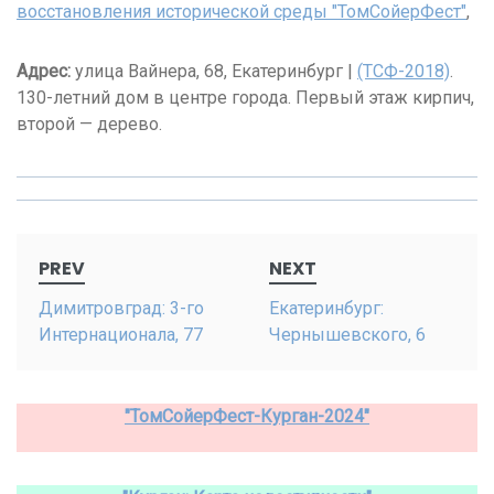
восстановления исторической среды "ТомСойерФест"
,
Адрес:
улица Вайнера, 68, Екатеринбург |
(ТСФ-2018)
.
130-летний дом в центре города. Первый этаж кирпич,
второй — дерево.
Post
PREV
NEXT
navigation
Димитровград: 3-го
Екатеринбург:
Интернационала, 77
Чернышевского, 6
"ТомСойерФест-Курган-2024"