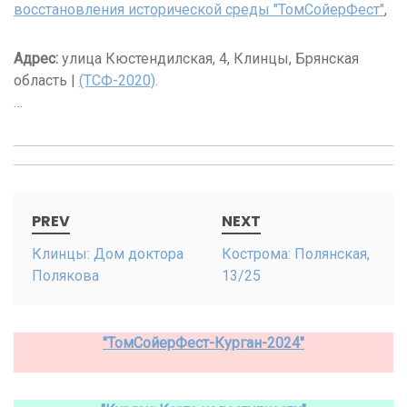
восстановления исторической среды "ТомСойерФест"
,
Адрес:
улица Кюстендилская, 4, Клинцы, Брянская
область |
(ТСФ-2020)
.
…
Post
PREV
NEXT
navigation
Клинцы: Дом доктора
Кострома: Полянская,
Полякова
13/25
"ТомСойерФест-Курган-2024"