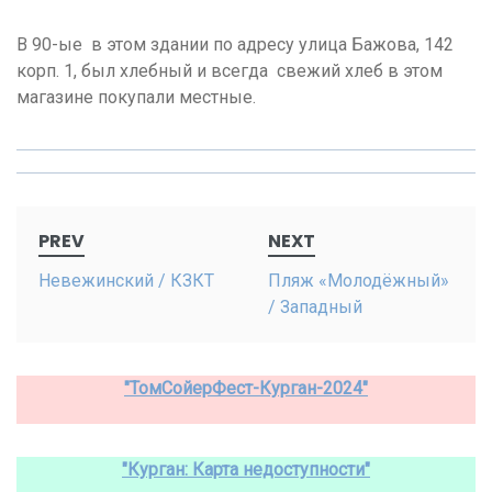
В 90-ые в этом здании по адресу улица Бажова, 142
корп. 1, был хлебный и всегда свежий хлеб в этом
магазине покупали местные.
Post
PREV
NEXT
navigation
Невежинский / КЗКТ
Пляж «Молодёжный»
/ Западный
"ТомСойерФест-Курган-2024"
"Курган: Карта недоступности"