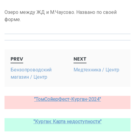
Озеро между ЖД и М.Чаусово. Названо по своей
форме.
Post
PREV
NEXT
navigation
Бензопроводский
Медтехника / Центр
магазин / Центр
"ТомСойерФест-Курган-2024"
"Курган: Карта недоступности"