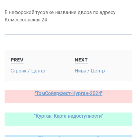
В нефорской тусовке название двора по адресу
Комсосольская 24
Post
PREV
NEXT
navigation
Строяк / Центр
Нива / Центр
"ТомСойерФест-Курган-2024"
"Курган: Карта недоступности"