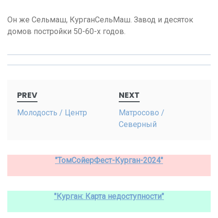
Он же Сельмаш, КурганСельМаш. Завод и десяток
домов постройки 50-60-х годов.
Post
PREV
NEXT
navigation
Молодость / Центр
Матросово /
Северный
"ТомСойерФест-Курган-2024"
"Курган: Карта недоступности"