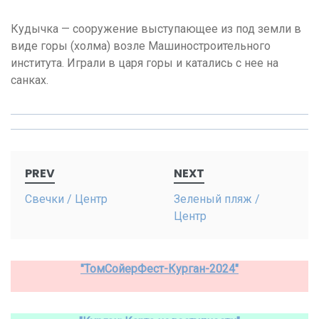
Кудычка — сооружение выступающее из под земли в
виде горы (холма) возле Машиностроительного
института. Играли в царя горы и катались с нее на
санках.
Post
PREV
NEXT
navigation
Свечки / Центр
Зеленый пляж /
Центр
"ТомСойерФест-Курган-2024"