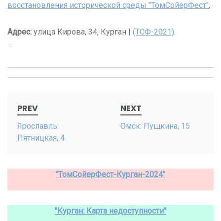
восстановления исторической среды "ТомСойерФест"
,
Адрес:
улица Кирова, 34, Курган |
(ТСФ-2021)
.
…
Post
PREV
NEXT
navigation
Ярославль:
Омск: Пушкина, 15
Пятницкая, 4
"ТомСойерФест-Курган-2024"
"Курган: Карта недоступности"