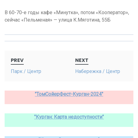
В 60-70-е годы кафе «Минутка», потом «Кооператор»,
сейчас «Пельменая» — улица К.Мяготина, 55Б
Post
PREV
NEXT
navigation
Парк / Центр
Набережка / Центр
"ТомСойерФест-Курган-2024"
"Курган: Карта недоступности"