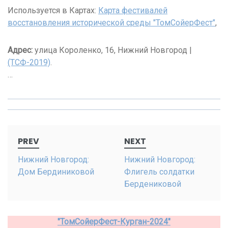
Используется в Картах:
Карта фестивалей
восстановления исторической среды "ТомСойерФест"
,
Адрес:
улица Короленко, 16, Нижний Новгород |
(ТСФ-2019)
.
…
Post
PREV
NEXT
navigation
Нижний Новгород:
Нижний Новгород:
Дом Бердиниковой
Флигель солдатки
Бердениковой
"ТомСойерФест-Курган-2024"