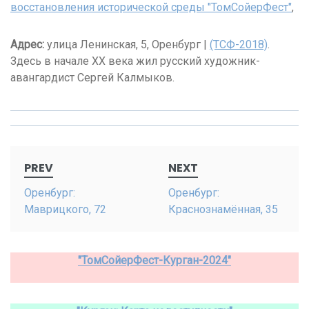
восстановления исторической среды "ТомСойерФест"
,
Адрес:
улица Ленинская, 5, Оренбург |
(ТСФ-2018)
.
Здесь в начале XX века жил русский художник-
авангардист Сергей Калмыков.
Post
PREV
NEXT
navigation
Оренбург:
Оренбург:
Маврицкого, 72
Краснознамённая, 35
"ТомСойерФест-Курган-2024"