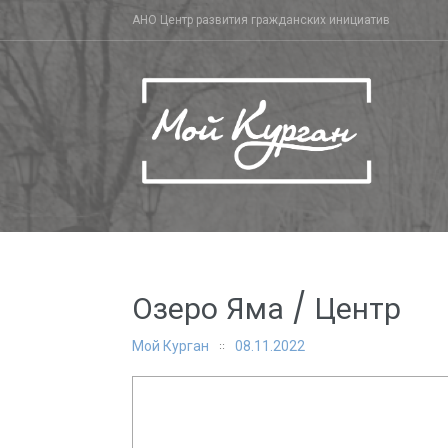
Skip
АНО Центр развития гражданских инициатив
to
content
Озеро Яма / Центр
Мой Курган
08.11.2022