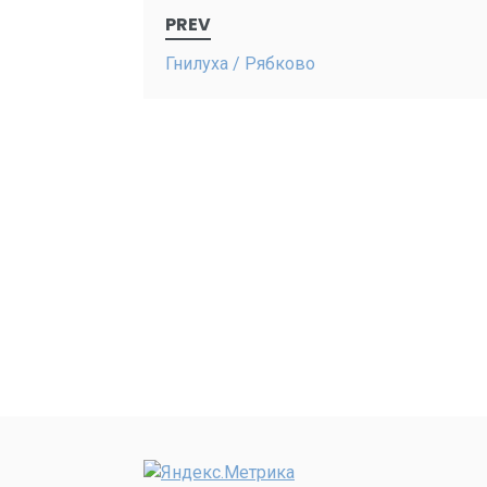
Post
PREV
navigation
Гнилуха / Рябково