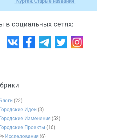
"Курган: Старые названия"
 в социальных сетях:
убрики
Блоги
(23)
Городские Идеи
(3)
Городские Изменения
(52)
Городские Проекты
(16)
Исследования
(6)