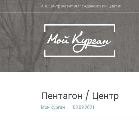
Skip
АНО Центр развития гражданских инициатив
to
content
Пентагон / Центр
Мой Курган
03.09.2021