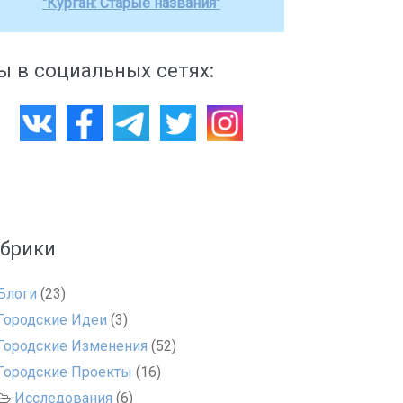
"Курган: Старые названия"
 в социальных сетях:
убрики
Блоги
(23)
Городские Идеи
(3)
Городские Изменения
(52)
Городские Проекты
(16)
Исследования
(6)