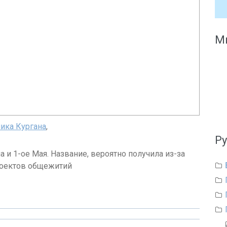
Мы
ика Кургана
,
Р
 и 1-ое Мая. Название, вероятно получила из-за
роектов общежитий