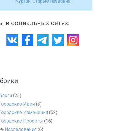
"Курган: Старые названия"
 в социальных сетях:
убрики
Блоги
(23)
Городские Идеи
(3)
Городские Изменения
(52)
Городские Проекты
(16)
Исследования
(6)