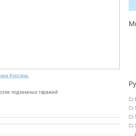
Мы
ика Кургана
,
Р
возле подземных гаражей