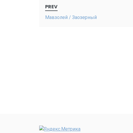
Post
PREV
navigation
Мавзолей / Заозерный