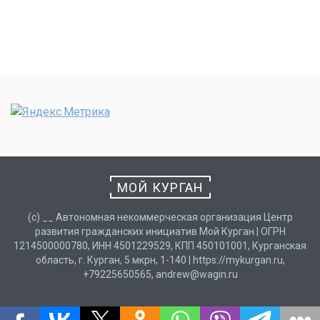
МОЙ КУРГАН
(с) __ Автономная некоммерческая организация Центр
развития гражданских инициатив Мой Курган | ОГРН
1214500000780, ИНН 4501229529, КПП 450101001, Курганская
область, г. Курган, 5 мкрн, 1-140 | https://mykurgan.ru,
+79225650565, andrew@wagin.ru