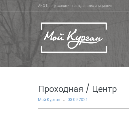
Skip
АНО Центр развития гражданских инициатив
to
content
Проходная / Центр
Мой Курган
03.09.2021