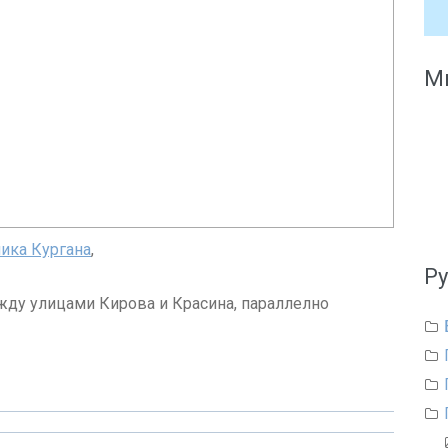
Мы
ика Кургана
,
Р
жду улицами Кирова и Красина, параллелно