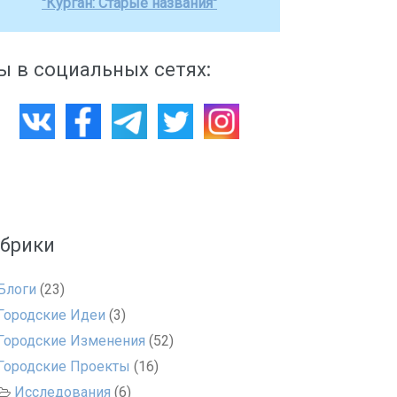
"Курган: Старые названия"
 в социальных сетях:
убрики
Блоги
(23)
Городские Идеи
(3)
Городские Изменения
(52)
Городские Проекты
(16)
Исследования
(6)