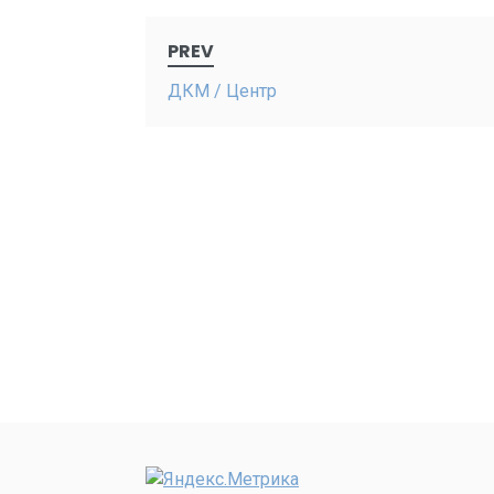
Post
PREV
navigation
ДКМ / Центр