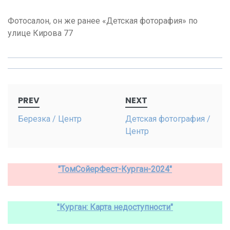
Фотосалон, он же ранее «Детская фоторафия» по
улице Кирова 77
Post
PREV
NEXT
navigation
Березка / Центр
Детская фотография /
Центр
"ТомСойерФест-Курган-2024"
"Курган: Карта недоступности"