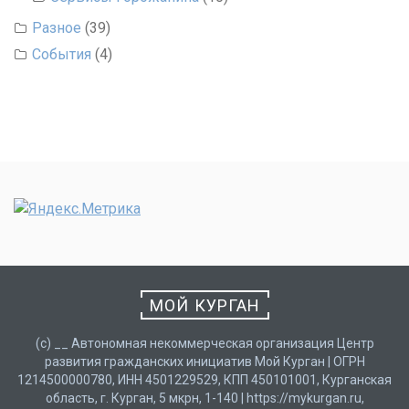
Разное
(39)
События
(4)
МОЙ КУРГАН
(с) __ Автономная некоммерческая организация Центр
развития гражданских инициатив Мой Курган | ОГРН
1214500000780, ИНН 4501229529, КПП 450101001, Курганская
область, г. Курган, 5 мкрн, 1-140 | https://mykurgan.ru,