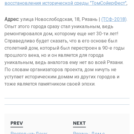
восстановления исторической среды "ТомСойерФест"
,
Адрес:
улица Новослободская, 18, Рязань |
(ТСФ-2018)
.
Опыт этого города сразу стал уникальным, ведь
ремонтировался дом, которому еще нет 30-ти лет!
Справедливо будет сказать, что в его основе был
столетний дом, который был перестроен в 90-е годы
прошлого века, но и он является для города
уникальным, ведь аналогов ему нет во всей Рязани.
По словам организаторов проекта, дом ничуть не
уступает историческим домам из других городов и
тоже является памятником своей эпохи.
Post
PREV
NEXT
navigation
Ростов-на-Дону:
Рязань: Дом с