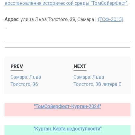
восстановления исторической среды "ТомСойерФест"
,
Адрес:
улица Льва Толстого, 38, Самара |
(ТСФ-2015)
.
…
Post
PREV
NEXT
navigation
Самара: Льва
Самара: Льва
Толстого, 36
Толстого, 38 литера Е
"ТомСойерФест-Курган-2024"
"Курган: Карта недоступности"