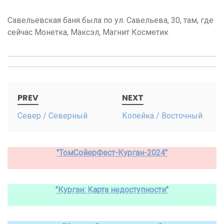
Савельевская баня была по ул. Савельева, 30, там, где
сейчас Монетка, Максэл, Магнит Косметик
Post
PREV
NEXT
navigation
Север / Северный
Копейка / Восточный
"ТомСойерФест-Курган-2024"
"Курган: Карта недоступности"