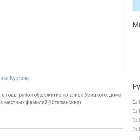
Мы
ика Кургана
,
Р
0-е годы район общежитие по улице Урицкого, дома
 из местных фамилий (Штефанские)