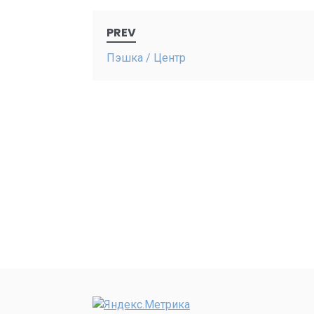
Post
PREV
navigation
Пэшка / Центр