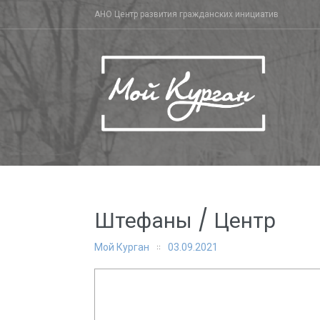
Skip
АНО Центр развития гражданских инициатив
to
content
Штефаны / Центр
Мой Курган
03.09.2021