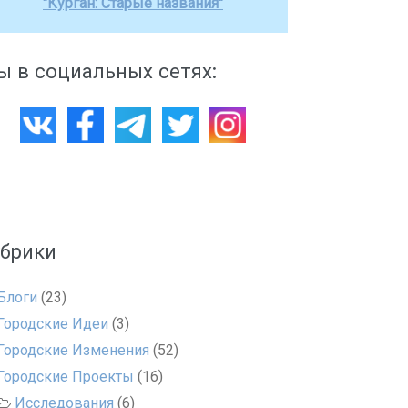
"Курган: Старые названия"
 в социальных сетях:
убрики
Блоги
(23)
Городские Идеи
(3)
Городские Изменения
(52)
Городские Проекты
(16)
Исследования
(6)