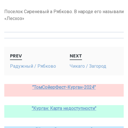
Поселок Сиреневый а Рябково. В народе его называли
«Лесхоз»
Post
PREV
NEXT
navigation
Радужный / Рябково
Чикаго / Загород
"ТомСойерФест-Курган-2024"
"Курган: Карта недоступности"