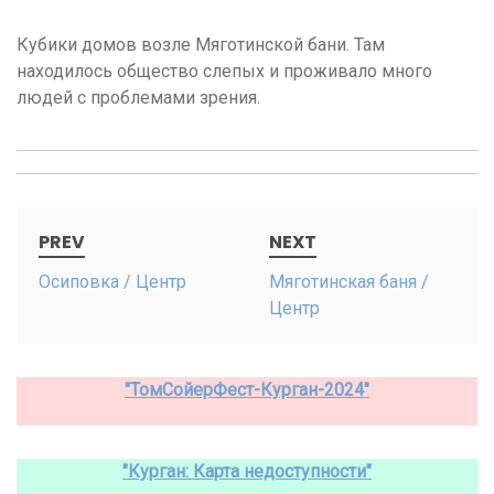
Кубики домов возле Мяготинской бани. Там
находилось общество слепых и проживало много
людей с проблемами зрения.
Post
PREV
NEXT
navigation
Осиповка / Центр
Мяготинская баня /
Центр
"ТомСойерФест-Курган-2024"
"Курган: Карта недоступности"