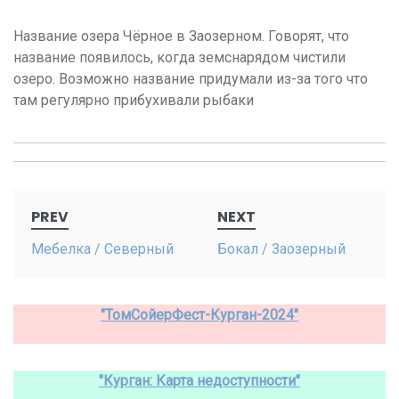
Название озера Чёрное в Заозерном. Говорят, что
название появилось, когда земснарядом чистили
озеро. Возможно название придумали из-за того что
там регулярно прибухивали рыбаки
Post
PREV
NEXT
navigation
Мебелка / Северный
Бокал / Заозерный
"ТомСойерФест-Курган-2024"
"Курган: Карта недоступности"