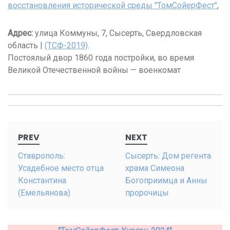
восстановления исторической среды "ТомСойерФест"
,
Адрес:
улица Коммуны, 7, Сысерть, Свердловская
область |
(ТСФ-2019)
.
Постоялый двор 1860 года постройки, во время
Великой Отечественной войны — военкомат
Post
PREV
NEXT
navigation
Ставрополь:
Сысерть: Дом регента
Усадебное место отца
храма Симеона
Константина
Богоприимца и Анны
(Емельянова)
пророчицы