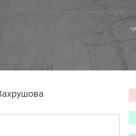
Н
 Вахрушова