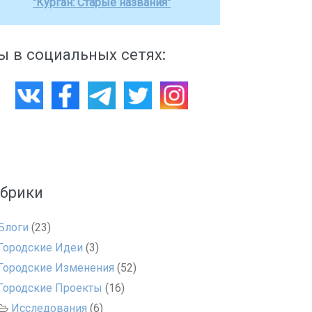
"Курган: Старые названия"
 в социальных сетях:
убрики
Блоги
(23)
Городские Идеи
(3)
Городские Изменения
(52)
Городские Проекты
(16)
Исследования
(6)