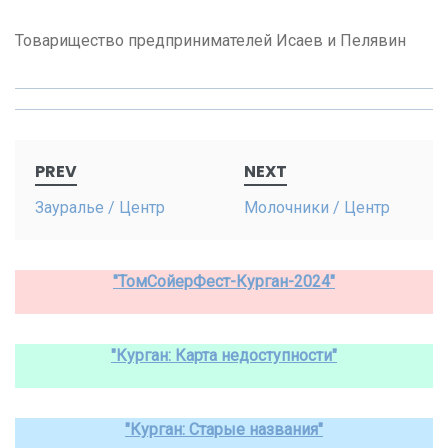
Товарищество предпринимателей Исаев и Пелявин
Post
PREV
NEXT
navigation
Зауралье / Центр
Молочники / Центр
"ТомСойерФест-Курган-2024"
"Курган: Карта недоступности"
"Курган: Старые названия"