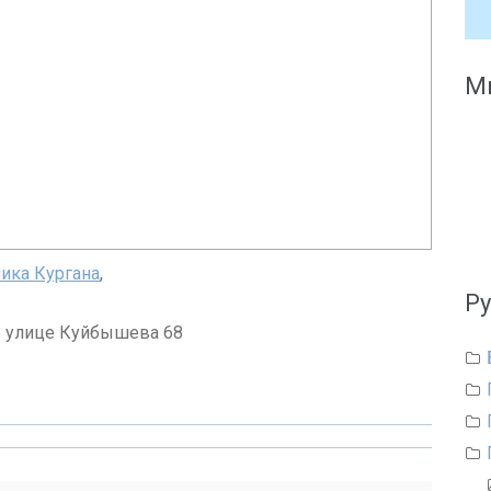
Мы
ика Кургана
,
Р
о улице Куйбышева 68