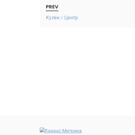
Post
PREV
navigation
Кулёк / Центр