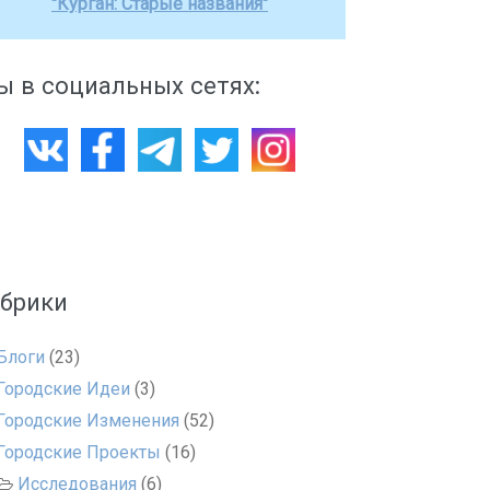
"Курган: Старые названия"
 в социальных сетях:
убрики
Блоги
(23)
Городские Идеи
(3)
Городские Изменения
(52)
Городские Проекты
(16)
Исследования
(6)