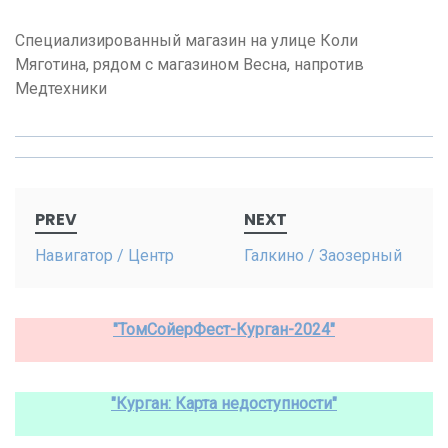
Специализированный магазин на улице Коли
Мяготина, рядом с магазином Весна, напротив
Медтехники
Post
PREV
NEXT
navigation
Навигатор / Центр
Галкино / Заозерный
"ТомСойерФест-Курган-2024"
"Курган: Карта недоступности"