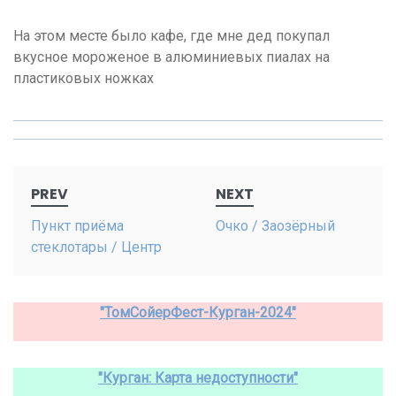
На этом месте было кафе, где мне дед покупал
вкусное мороженое в алюминиевых пиалах на
пластиковых ножках
Post
PREV
NEXT
navigation
Пункт приёма
Очко / Заозёрный
стеклотары / Центр
"ТомСойерФест-Курган-2024"
"Курган: Карта недоступности"