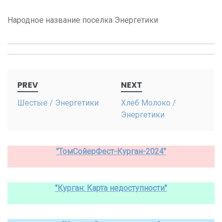
Народное название поселка Энергетики
Post
PREV
NEXT
navigation
Шестые / Энергетики
Хлеб Молоко /
Энергетики
"ТомСойерФест-Курган-2024"
"Курган: Карта недоступности"