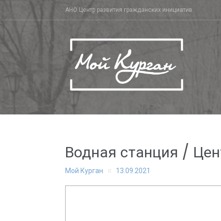
Skip
АНО Центр развития гражданских инициатив
to
content
Водная станция / Цен
Мой Курган
13.09.2021