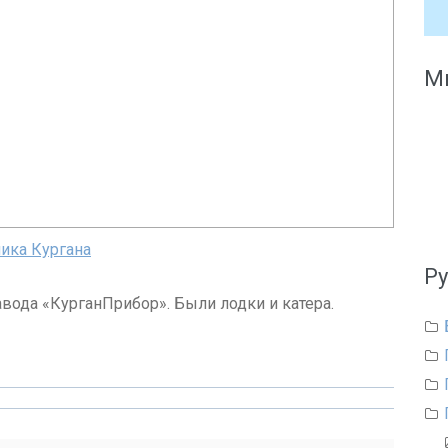
Мы
ика Кургана
Р
авода «КурганПрибор». Были лодки и катера.