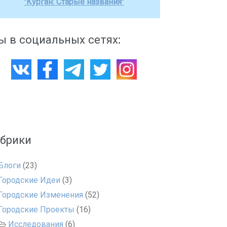
"Курган: Старые названия"
 в социальных сетях:
убрики
Блоги
(23)
Городские Идеи
(3)
Городские Изменения
(52)
Городские Проекты
(16)
Исследования
(6)