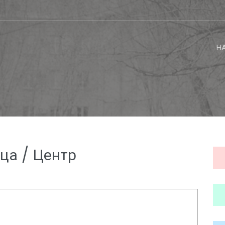
Н
ца / Центр