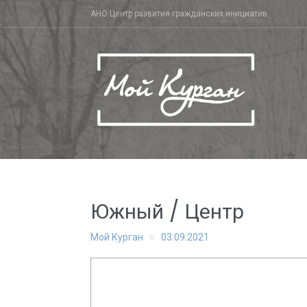
Skip
АНО Центр развития гражданских инициатив
to
content
Южный / Центр
Мой Курган
03.09.2021