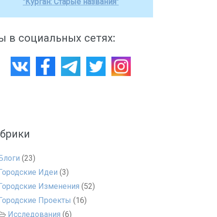
"Курган: Старые названия"
 в социальных сетях:
убрики
Блоги
(23)
Городские Идеи
(3)
Городские Изменения
(52)
Городские Проекты
(16)
Исследования
(6)