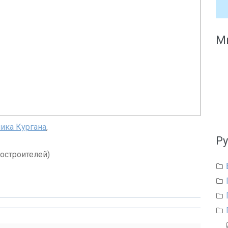
Мы
ика Кургана
,
Р
остроителей)