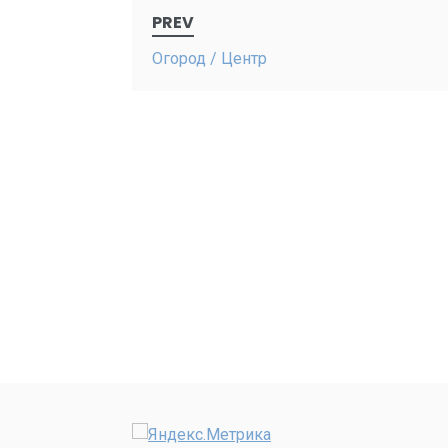
Post
PREV
navigation
Огород / Центр