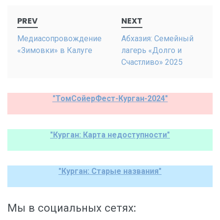
Post
PREV
NEXT
navigation
Медиасопровождение
Абхазия: Семейный
«Зимовки» в Калуге
лагерь «Долго и
Счастливо» 2025
"ТомСойерФест-Курган-2024"
"Курган: Карта недоступности"
"Курган: Старые названия"
Мы в социальных сетях: