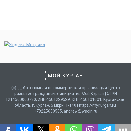
МОЙ КУРГАН
(с) __ Автономная некоммерческая организация Центр
развития гражданских инициатив Мой Курган | ОГРН
1214500000780, ИНН 4501229529, КПП 450101001, Курганская
область, г. Курган, 5 мкрн, 1-140 | https://mykurgan.ru,
+79225650565, andrew@wagin.ru