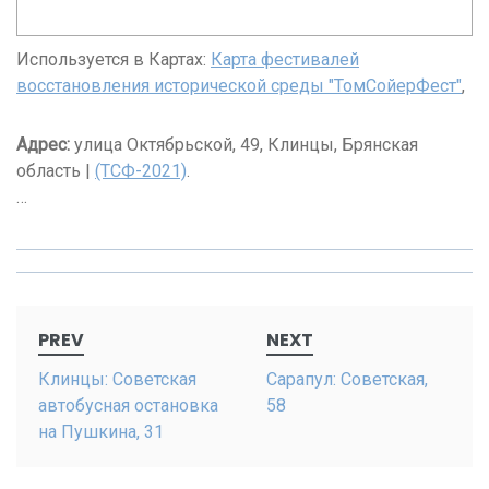
Используется в Картах:
Карта фестивалей
восстановления исторической среды "ТомСойерФест"
,
Адрес:
улица Октябрьской, 49, Клинцы, Брянская
область |
(ТСФ-2021)
.
…
Post
PREV
NEXT
navigation
Клинцы: Советская
Сарапул: Советская,
автобусная остановка
58
на Пушкина, 31